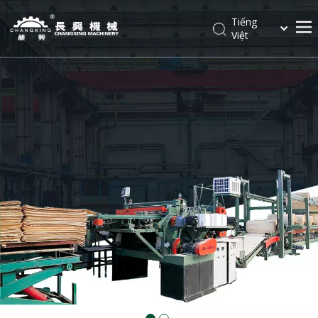
Tiếng
Việt
Español
Nhà
Pусский
简体中文
Các sản phẩm
English
Về chúng tôi
Các giải pháp
Tin tức
Dịch vụ
Tiếp xúc